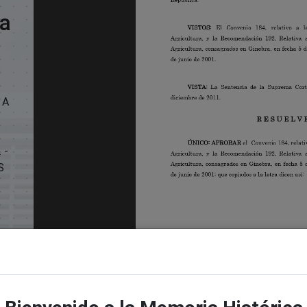
La
 A
 -
S
IO