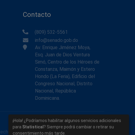
Contacto
(809) 532-5561
info@senado.gob.do
Av. Enrique Jiménez Moya,
Esq. Juan de Dios Ventura
Simó, Centro de los Héroes de
Constanza, Maimón y Estero
Hondo (La Feria), Edificio del
Congreso Nacional, Distrito
Nacional, República
Dominicana.
¡Hola! ¿Podríamos habilitar algunos servicios adicionales
para
Statistical
? Siempre podrá cambiar o retirar su
rechos reservados.
consentimiento más tarde.