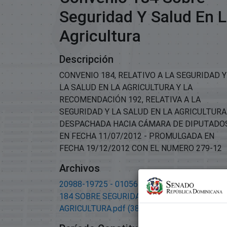
Seguridad Y Salud En 
Agricultura
Descripción
CONVENIO 184, RELATIVO A LA SEGURIDAD Y
LA SALUD EN LA AGRICULTURA Y LA
RECOMENDACIÓN 192, RELATIVA A LA
SEGURIDAD Y LA SALUD EN LA AGRICULTURA.
DESPACHADA HACIA CÁMARA DE DIPUTADO
EN FECHA 11/07/2012 - PROMULGADA EN
FECHA 19/12/2012 CON EL NUMERO 279-12
Archivos
20988-19725 - 01056-APROBACION-CONVEN
184 SOBRE SEGURIDAD Y SALUD EN LA
AGRICULTURA.pdf
(38.33 KB)