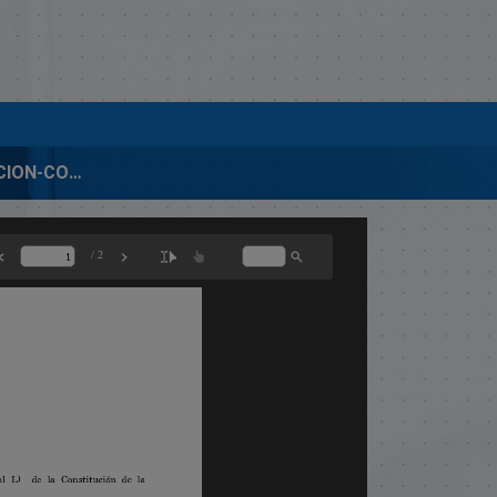
01056-APROBACION-CONVENIO 184 SOBRE SEGURIDAD Y SALUD EN LA AGRICULTURA