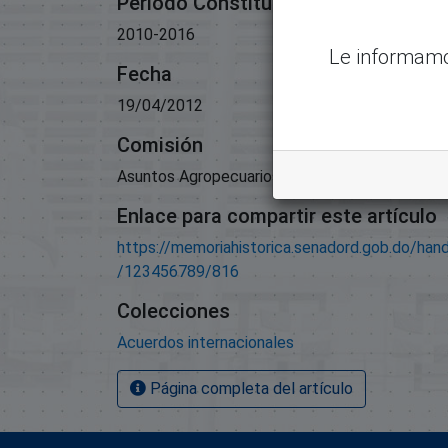
Período Constitucional
2010-2016
Le informamo
Fecha
19/04/2012
Comisión
Asuntos Agropecuarios Y Agroindustriales;
Enlace para compartir este artículo
https://memoriahistorica.senadord.gob.do/han
/123456789/816
Colecciones
Acuerdos internacionales
Página completa del artículo