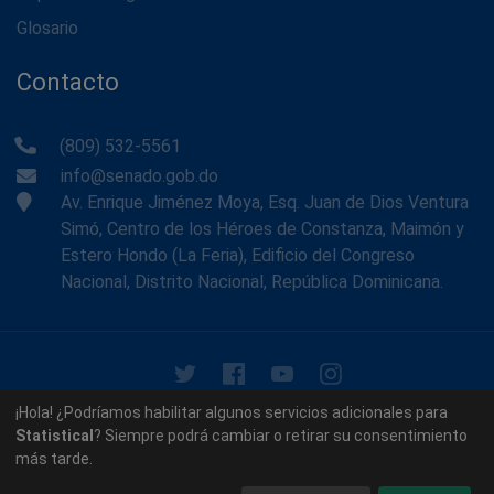
Glosario
Contacto
(809) 532-5561
info@senado.gob.do
Av. Enrique Jiménez Moya, Esq. Juan de Dios Ventura
Simó, Centro de los Héroes de Constanza, Maimón y
Estero Hondo (La Feria), Edificio del Congreso
Nacional, Distrito Nacional, República Dominicana.
© 2026 - Memoria Histórica del Senado de la República
¡Hola! ¿Podríamos habilitar algunos servicios adicionales para
Dominicana. Todos los derechos reservados.
Statistical
? Siempre podrá cambiar o retirar su consentimiento
más tarde.
Contáctenos
Acerca de nosotros