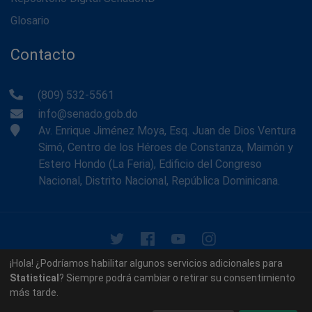
Glosario
Contacto
(809) 532-5561
info@senado.gob.do
Av. Enrique Jiménez Moya, Esq. Juan de Dios Ventura
Simó, Centro de los Héroes de Constanza, Maimón y
Estero Hondo (La Feria), Edificio del Congreso
Nacional, Distrito Nacional, República Dominicana.
© 2026 - Memoria Histórica del Senado de la República
¡Hola! ¿Podríamos habilitar algunos servicios adicionales para
Dominicana. Todos los derechos reservados.
Statistical
? Siempre podrá cambiar o retirar su consentimiento
más tarde.
Contáctenos
Acerca de nosotros