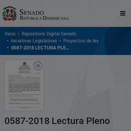
Comunidades
Inicio
Repositorio Digital SenadoRD
Iniciativas Legislativas
Proyectos de ley
Glosario
0587-2018 LECTURA PLENO
Nosotros
0587-2018 Lectura Pleno