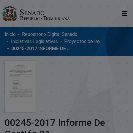
Comunidades
Inicio
Repositorio Digital SenadoRD
Iniciativas Legislativas
Proyectos de ley
Glosario
00245-2017 INFORME DE GESTIÓN 21
Nosotros
00245-2017 Informe De