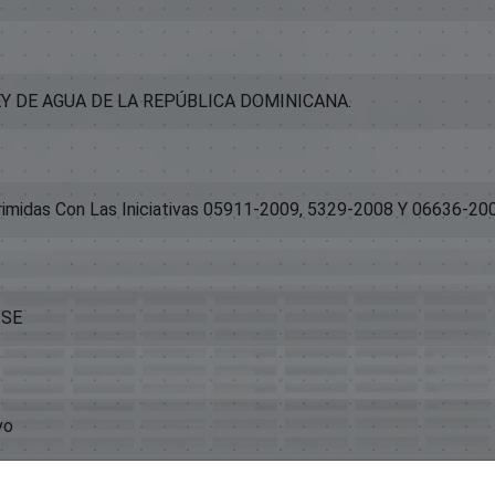
Y DE AGUA DE LA REPÚBLICA DOMINICANA.
rimidas Con Las Iniciativas 05911-2009, 5329-2008 Y 06636-20
-SE
vo
istorica.senadord.gob.do/handle/123456789/7819