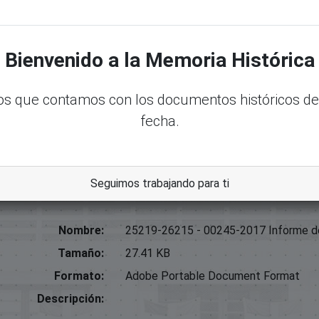
Paulino
Bienvenido a la Memoria Histórica
es Y Medio Ambiente;
me De Gestión 21
s que contamos con los documentos históricos de
fecha.
y
Seguimos trabajando para ti
Nombre:
25219-26215 - 00245-2017 Informe de
Tamaño:
27.41 KB
Formato:
Adobe Portable Document Format
Descripción: