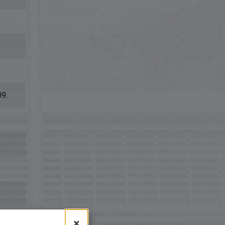
09.
×