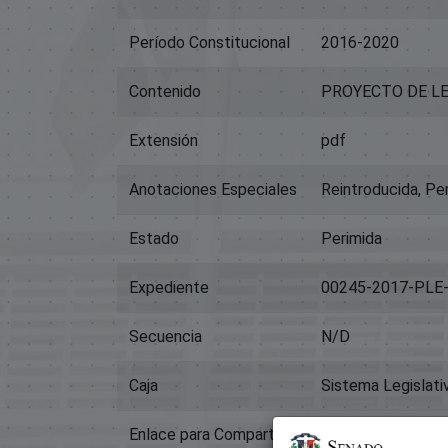
Período Constitucional
2016-2020
Contenido
PROYECTO DE LE
Extensión
pdf
Anotaciones Especiales
Reintroducida, Pe
Estado
Perimida
Expediente
00245-2017-PLE
Secuencia
N/D
Caja
Sistema Legislati
Enlace para Compartir
https://memoriah