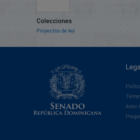
Colecciones
Proyectos de ley
Lega
Políti
Térmi
Aviso 
Pregu