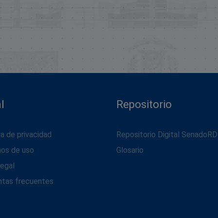
l
Repositorio
ca de privacidad
Repositorio Digital SenadoRD
nos de uso
Glosario
legal
ntas frecuentes