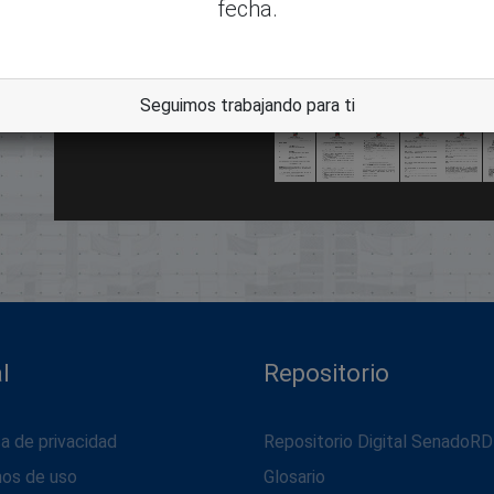
fecha.
dle
Seguimos trabajando para ti
l
Repositorio
ca de privacidad
Repositorio Digital SenadoRD
nos de uso
Glosario