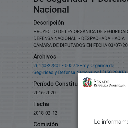
Nacional
Descripción
PROYECTO DE LEY ORGÁNICA DE SEGURIDAD
DEFENSA NACIONAL. - DESPACHADA HACIA
CÁMARA DE DIPUTADOS EN FECHA 03/07/20
Archivos
26140-27801 - 00574-Proy. Orgánica de
Seguridad y Defensa Nacional.pdf
(150.28 KB)
Período Constitucional
2016-2020
Fecha
2018-02-12
Le informamo
Comisión