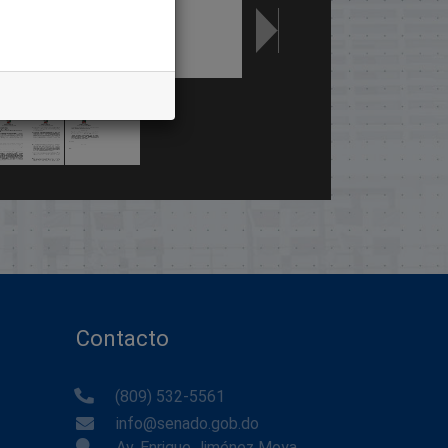
Contacto
(809) 532-5561
info@senado.gob.do
Av. Enrique Jiménez Moya,