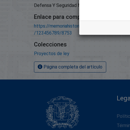
Defensa Y Seguridad Nacional;
Enlace para compartir este artículo
https://memoriahistorica.senadord.gob.do/han
/123456789/8753
Colecciones
Proyectos de ley
Página completa del artículo
Lega
Políti
Térmi