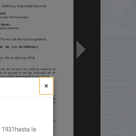
×
 1931hasta la