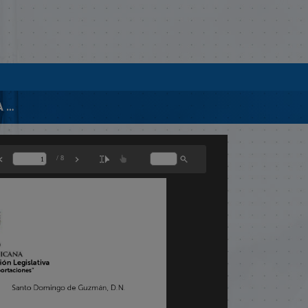
00574-PROY. ORGÁNICA DE SEGURIDAD Y DEFENSA NACIONAL