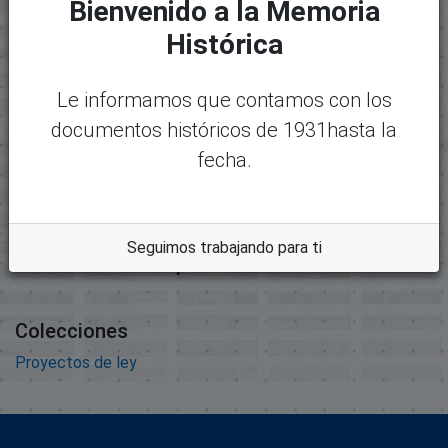
Bienvenido a la Memoria
Paquete original
Histórica
Mostrando
1 - 1 de 1
Nombre:
Desc
Le informamos que contamos con los
874_900_expediente887.pdf
argar
documentos históricos de 1931hasta la
Tamaño:
5.62 MB
fecha.
Formato:
Adobe Portable Document
Format
Seguimos trabajando para ti
Descripción:
Colecciones
Proyectos de ley