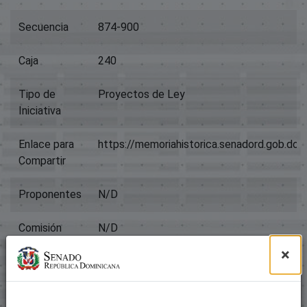
Secuencia
874-900
Caja
240
Tipo de
Proyectos de Ley
Iniciativa
Enlace para
https://memoriahistorica.senadord.gob.d
Compartir
Proponentes
N/D
Comisión
N/D
×
Título
Expediente 887
Archivos