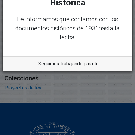
Histórica
Nombre:
Desc
6666-397 - APS.pdf
argar
Tamaño:
Le informamos que contamos con los
548.82 KB
documentos históricos de 1931hasta la
Formato:
fecha.
Adobe Portable Document
Format
Descripción:
Seguimos trabajando para ti
Colecciones
Proyectos de ley