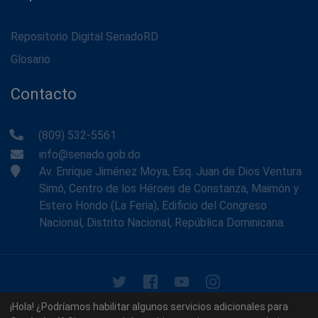
Repositorio Digital SenadoRD
Glosario
Contacto
(809) 532-5561
info@senado.gob.do
Av. Enrique Jiménez Moya, Esq. Juan de Dios Ventura
Simó, Centro de los Héroes de Constanza, Maimón y
Estero Hondo (La Feria), Edificio del Congreso
Nacional, Distrito Nacional, República Dominicana.
© 2026 - Memoria Histórica del Senado de la República
¡Hola! ¿Podríamos habilitar algunos servicios adicionales para