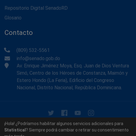
Repositorio Digital SenadoRD
Glosario
Contacto
(809) 532-5561
info@senado.gob.do
Av. Enrique Jiménez Moya, Esq. Juan de Dios Ventura
Simó, Centro de los Héroes de Constanza, Maimón y
Estero Hondo (La Feria), Edificio del Congreso
Nacional, Distrito Nacional, República Dominicana.
© 2026 - Memoria Histórica del Senado de la República
¡Hola! ¿Podríamos habilitar algunos servicios adicionales para
Dominicana. Todos los derechos reservados.
Statistical
? Siempre podrá cambiar o retirar su consentimiento