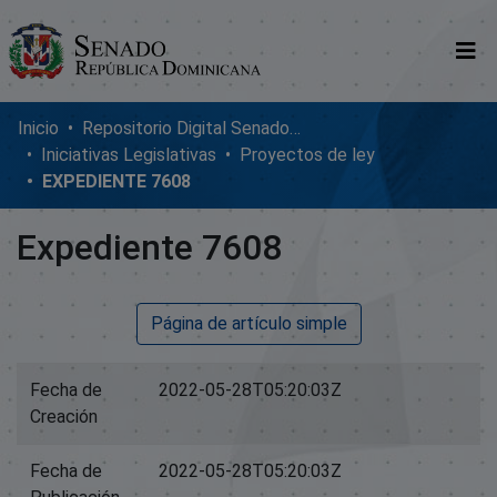
Comunidades
Inicio
Repositorio Digital SenadoRD
Iniciativas Legislativas
Proyectos de ley
Glosario
EXPEDIENTE 7608
Nosotros
Expediente 7608
Página de artículo simple
Fecha de
2022-05-28T05:20:03Z
Creación
Fecha de
2022-05-28T05:20:03Z