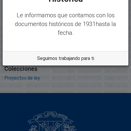
7605_7636_expediente7608.pdf
argar
Tamaño:
Le informamos que contamos con los
5.84 MB
documentos históricos de 1931hasta la
Formato:
fecha.
Adobe Portable Document
Format
Descripción:
Seguimos trabajando para ti
Colecciones
Proyectos de ley