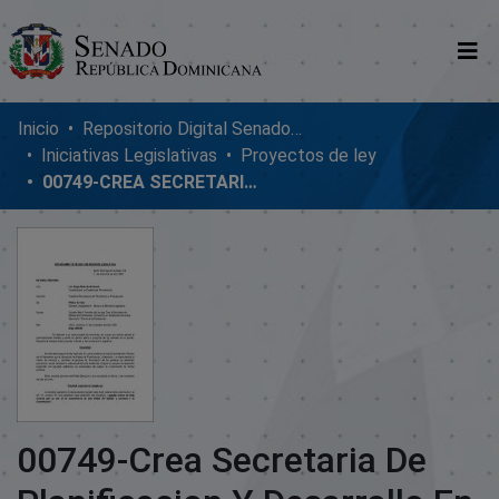
Comunidades
Inicio
Repositorio Digital SenadoRD
Iniciativas Legislativas
Proyectos de ley
Glosario
00749-CREA SECRETARIA DE PLANIFICACION Y DESARROLLO EN SISTUTICION ACTUAL
Nosotros
00749-Crea Secretaria De