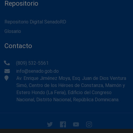
Repositorio
Repositorio Digital SenadoRD
Glosario
Contacto
(809) 532-5561
info@senado.gob.do
Av. Enrique Jiménez Moya, Esq. Juan de Dios Ventura
Simó, Centro de los Héroes de Constanza, Maimón y
Estero Hondo (La Feria), Edificio del Congreso
Nacional, Distrito Nacional, República Dominicana.
© 2026 - Memoria Histórica del Senado de la República