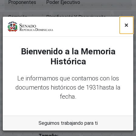
Proponentes
Poder Ejecutivo
Comisión
Planificación Y Presupuesto
×
Título
00749-Crea Secretaria De Planificacion Y 
Actual
Bienvenido a la Memoria
Tipo
Proyectos De Ley
Histórica
Archivos
Le informamos que contamos con los
Paquete original
documentos históricos de 1931hasta la
Mostrando
1 - 1 de 1
fecha.
Nombre:
Desc
10236-6258 - 00749-crea
argar
secretaria de planificacion y
desarrollo en sistuticion
Seguimos trabajando para ti
actual.pdf
Tamaño: