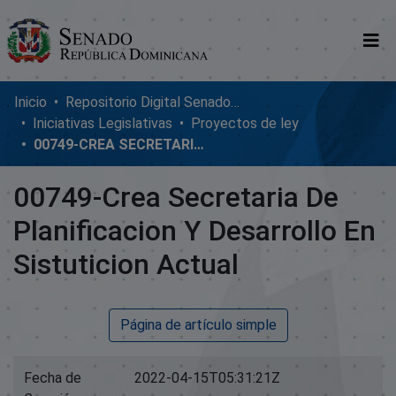
Comunidades
Inicio
Repositorio Digital SenadoRD
Iniciativas Legislativas
Proyectos de ley
Glosario
00749-CREA SECRETARIA DE PLANIFICACION Y DESARROLLO EN SISTUTICION ACTUAL
Nosotros
00749-Crea Secretaria De
Planificacion Y Desarrollo En
Sistuticion Actual
Página de artículo simple
Fecha de
2022-04-15T05:31:21Z