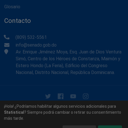
Glosario
Contacto
(809) 532-5561
info@senado.gob.do
Av. Enrique Jiménez Moya, Esq. Juan de Dios Ventura
Simó, Centro de los Héroes de Constanza, Maimón y
Estero Hondo (La Feria), Edificio del Congreso
Nacional, Distrito Nacional, República Dominicana.
© 2026 - Memoria Histórica del Senado de la República
¡Hola! ¿Podríamos habilitar algunos servicios adicionales para
Dominicana. Todos los derechos reservados.
Statistical
? Siempre podrá cambiar o retirar su consentimiento
más tarde.
Contáctenos
Acerca de nosotros