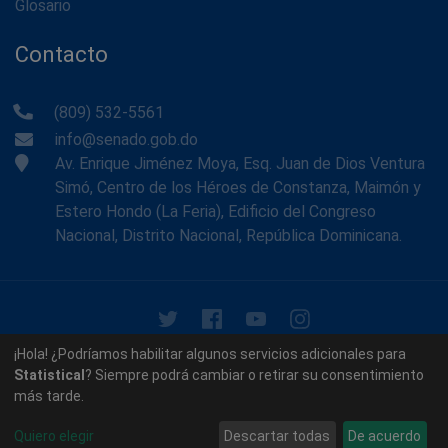
Glosario
Contacto
(809) 532-5561
info@senado.gob.do
Av. Enrique Jiménez Moya, Esq. Juan de Dios Ventura
Simó, Centro de los Héroes de Constanza, Maimón y
Estero Hondo (La Feria), Edificio del Congreso
Nacional, Distrito Nacional, República Dominicana.
© 2026 - Memoria Histórica del Senado de la República
¡Hola! ¿Podríamos habilitar algunos servicios adicionales para
Dominicana. Todos los derechos reservados.
Statistical
? Siempre podrá cambiar o retirar su consentimiento
más tarde.
Contáctenos
Acerca de nosotros
Quiero elegir
Descartar todas
De acuerdo