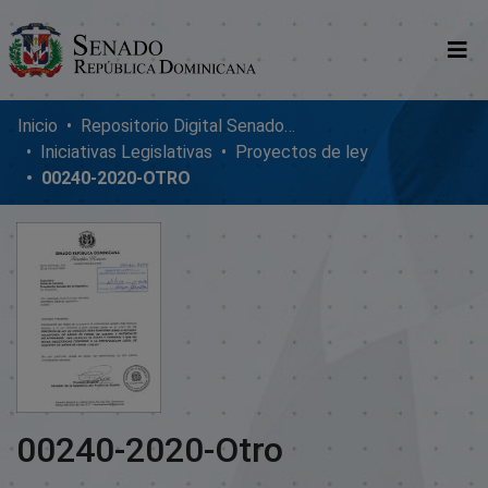
Comunidades
Inicio
Repositorio Digital SenadoRD
Iniciativas Legislativas
Proyectos de ley
Glosario
00240-2020-OTRO
Nosotros
00240-2020-Otro