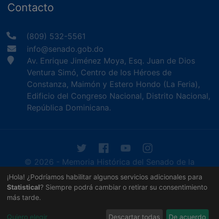
Contacto
(809) 532-5561
info@senado.gob.do
Av. Enrique Jiménez Moya, Esq. Juan de Dios
Ventura Simó, Centro de los Héroes de
Constanza, Maimón y Estero Hondo (La Feria),
Edificio del Congreso Nacional, Distrito Nacional,
República Dominicana.
© 2026 - Memoria Histórica del Senado de la
República Dominicana. Todos los derechos
¡Hola! ¿Podríamos habilitar algunos servicios adicionales para
reservados.
Statistical
? Siempre podrá cambiar o retirar su consentimiento
más tarde.
Contáctenos
Acerca de nosotros
Quiero elegir
Descartar todas
De acuerdo