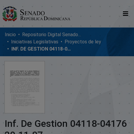
Comunidades
Inicio
Repositorio Digital SenadoRD
Iniciativas Legislativas
Proyectos de ley
Glosario
INF. DE GESTION 04118-04176 20-11-07
Nosotros
Inf. De Gestion 04118-04176