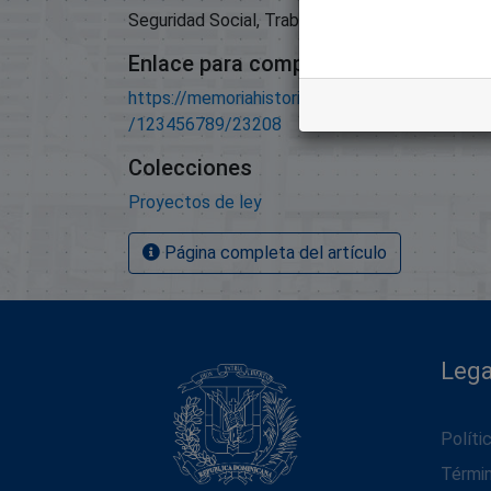
Seguridad Social, Trabajo Y Pensiones;
Enlace para compartir este artículo
https://memoriahistorica.senadord.gob.do/han
/123456789/23208
Colecciones
Proyectos de ley
Página completa del artículo
Lega
Políti
Térmi