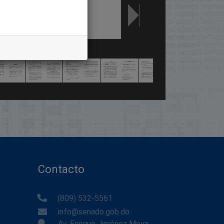
Contacto
(809) 532-5561
info@senado.gob.do
Av. Enrique Jiménez Moya,