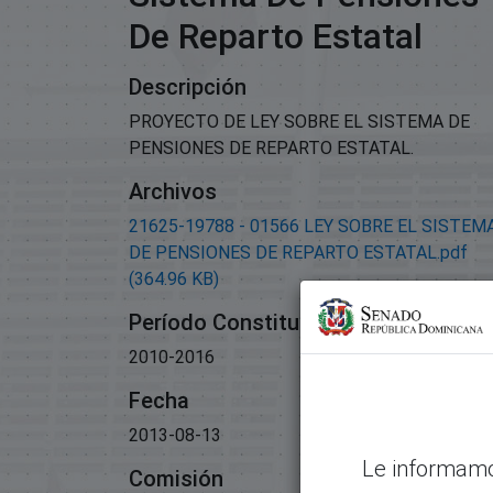
De Reparto Estatal
Descripción
PROYECTO DE LEY SOBRE EL SISTEMA DE
PENSIONES DE REPARTO ESTATAL.
Archivos
21625-19788 - 01566 LEY SOBRE EL SISTEM
DE PENSIONES DE REPARTO ESTATAL.pdf
(364.96 KB)
Período Constitucional
2010-2016
Fecha
2013-08-13
Le informamo
Comisión