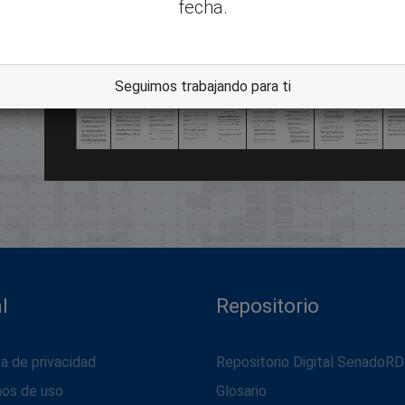
fecha.
dle
Seguimos trabajando para ti
l
Repositorio
ca de privacidad
Repositorio Digital SenadoRD
nos de uso
Glosario