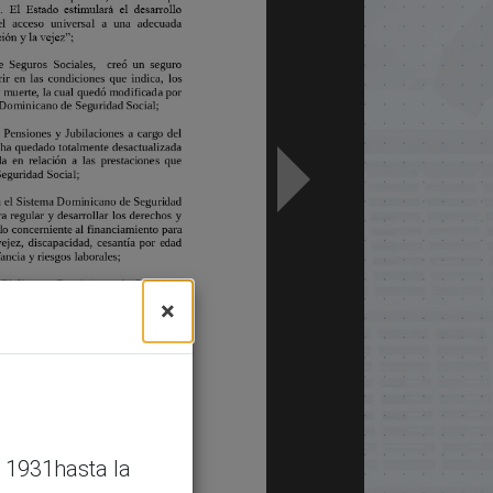
×
 1931hasta la