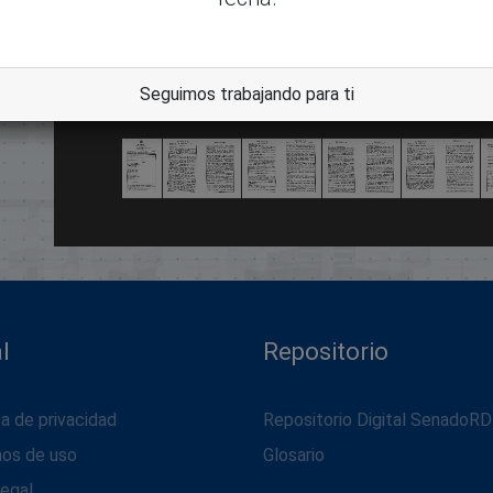
dle
Seguimos trabajando para ti
l
Repositorio
ca de privacidad
Repositorio Digital SenadoRD
nos de uso
Glosario
legal