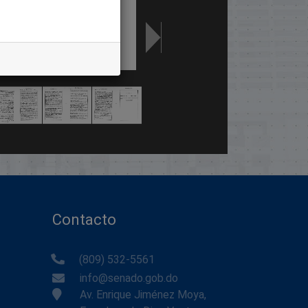
Contacto
(809) 532-5561
info@senado.gob.do
Av. Enrique Jiménez Moya,