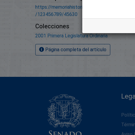
https://memoriahistorica.senadord.gob.do/han
/123456789/45630
Colecciones
2001 Primera Legislatura Ordinaria
Página completa del artículo
Lega
Políti
Térmi
Aviso 