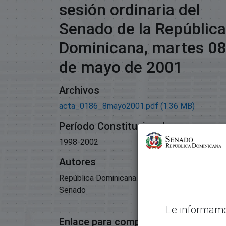
sesión ordinaria del
Senado de la República
Dominicana, martes 08
de mayo de 2001
Archivos
acta_0186_8mayo2001.pdf
(1.36 MB)
Período Constitucional
1998-2002
Autores
República Dominicana. Congreso Nacional.
Senado
Le informamo
Enlace para compartir este artículo