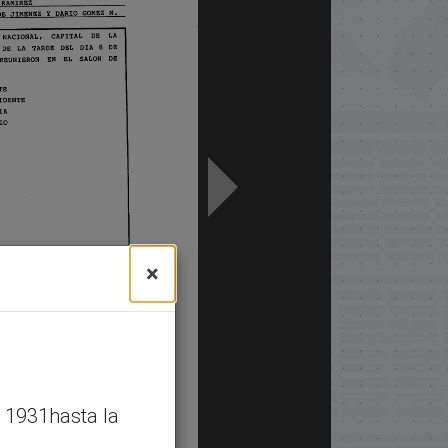
×
 1931hasta la